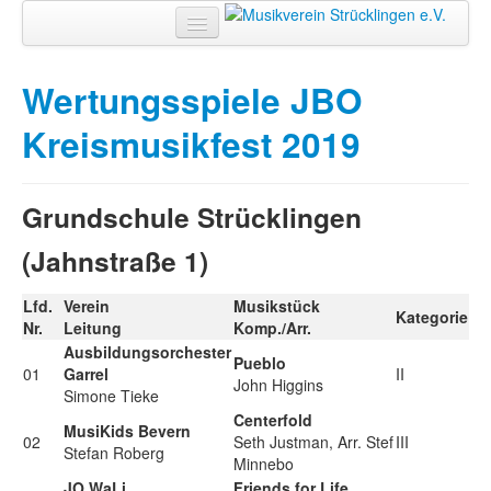
Home
Wertungsspiele JBO
Der Verein
Kreismusikfest 2019
Ausbildung
Aktuelles
Grundschule Strücklingen
Termine
(Jahnstraße 1)
Kontakt
Lfd.
Verein
Musikstück
Kategorie
Nr.
Leitung
Komp./Arr.
Ausbildungsorchester
Search
Pueblo
01
Garrel
II
...
John Higgins
Simone Tieke
Centerfold
MusiKids Bevern
02
Seth Justman, Arr. Stef
III
Stefan Roberg
Minnebo
JO WaLi
Friends for Life