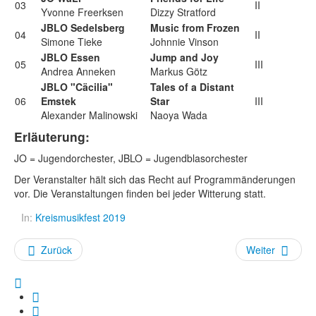
03
II
Yvonne Freerksen
Dizzy Stratford
JBLO Sedelsberg
Music from Frozen
04
II
Simone Tieke
Johnnie Vinson
JBLO Essen
Jump and Joy
05
III
Andrea Anneken
Markus Götz
JBLO "Cäcilia"
Tales of a Distant
06
Emstek
Star
III
Alexander Malinowski
Naoya Wada
Erläuterung:
JO = Jugendorchester, JBLO = Jugendblasorchester
Der Veranstalter hält sich das Recht auf Programmänderungen
vor. Die Veranstaltungen finden bei jeder Witterung statt.
In:
Kreismusikfest 2019
Zurück
Weiter