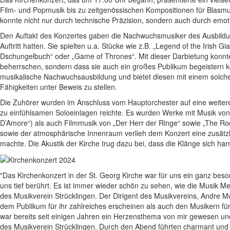
Film- und Popmusik bis zu zeitgenössischen Kompositionen für Blasmus
konnte nicht nur durch technische Präzision, sondern auch durch emo
Den Auftakt des Konzertes gaben die Nachwuchsmusiker des Ausbildun
Auftritt hatten. Sie spielten u.a. Stücke wie z.B. „Legend of the Irish
Dschungelbuch“ oder „Game of Thrones“. Mit dieser Darbietung konnten 
beherrschen, sondern dass sie auch ein großes Publikum begeistern ko
musikalische Nachwuchsausbildung und bietet diesen mit einem solche
Fähigkeiten unter Beweis zu stellen.
Die Zuhörer wurden im Anschluss vom Hauptorchester auf eine weitere
zu einfühlsamen Soloeinlagen reichte. Es wurden Werke mit Musik von
D’Amore“) als auch Filmmusik von „Der Herr der Ringe“ sowie „The Rock
sowie der atmosphärische Innenraum verlieh dem Konzert eine zusätzl
machte. Die Akustik der Kirche trug dazu bei, dass die Klänge sich ha
"Das Kirchenkonzert in der St. Georg Kirche war für uns ein ganz be
uns tief berührt. Es ist immer wieder schön zu sehen, wie die Musik M
des Musikverein Strücklingen. Der Dirigent des Musikvereins, Andre Mu
dem Publikum für ihr zahlreiches erscheinen als auch den Musikern fü
war bereits seit einigen Jahren ein Herzensthema von mir gewesen und
des Musikverein Strücklingen. Durch den Abend führten charmant un