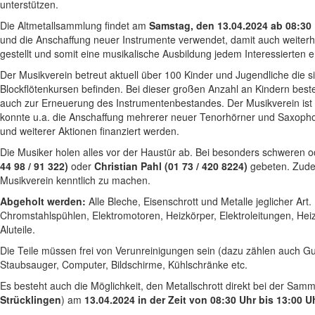
unterstützen.
Die Altmetallsammlung findet am
Samstag, den 13.04.2024 ab 08:30
und die Anschaffung neuer Instrumente verwendet, damit auch weiterh
gestellt und somit eine musikalische Ausbildung jedem Interessierten 
Der Musikverein betreut aktuell über 100 Kinder und Jugendliche die s
Blockflötenkursen befinden. Bei dieser großen Anzahl an Kindern best
auch zur Erneuerung des Instrumentenbestandes. Der Musikverein ist 
konnte u.a. die Anschaffung mehrerer neuer Tenorhörner und Saxophon
und weiterer Aktionen finanziert werden.
Die Musiker holen alles vor der Haustür ab. Bei besonders schweren 
44 98 / 91 322)
oder
Christian Pahl (01 73 / 420 8224)
gebeten. Zude
Musikverein kenntlich zu machen.
Abgeholt werden:
Alle Bleche, Eisenschrott und Metalle jeglicher Art
Chromstahlspühlen, Elektromotoren, Heizkörper, Elektroleitungen, Heiz
Aluteile.
Die Teile müssen frei von Verunreinigungen sein (dazu zählen auch Gum
Staubsauger, Computer, Bildschirme, Kühlschränke etc.
Es besteht auch die Möglichkeit, den Metallschrott direkt bei der Samm
Strücklingen
) am
13.04.2024
in der Zeit von 08:30 Uhr bis 13:00 U